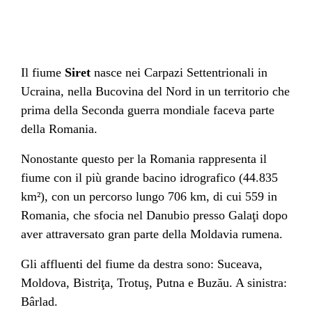
Il
fiume
Siret
nasce nei
Carpazi
Settentrionali in
Ucraina
, nella
Bucovina
del Nord in un territorio che
prima della
Seconda guerra mondiale
faceva parte
della
Romania
.
Nonostante questo per la Romania rappresenta il
fiume con il più grande
bacino idrografico
(44.835
km²), con un percorso lungo 706 km, di cui 559 in
Romania, che sfocia nel
Danubio
presso
Galaţi
dopo
aver attraversato gran parte della
Moldavia
rumena.
Gli
affluenti
del fiume da destra sono:
Suceava
,
Moldova
,
Bistriţa
,
Trotuş
,
Putna
e
Buzău
. A sinistra:
Bârlad
.