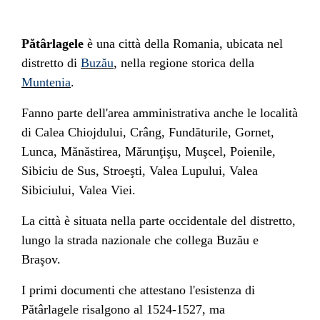
Pătârlagele
è una città della
Romania
, ubicata nel
distretto di
Buzău
, nella regione storica della
Muntenia
.
Fanno parte dell'area amministrativa anche le località
di Calea Chiojdului, Crâng, Fundăturile, Gornet,
Lunca, Mănăstirea, Mărunţişu, Muşcel, Poienile,
Sibiciu de Sus, Stroeşti, Valea Lupului, Valea
Sibiciului, Valea Viei.
La città è situata nella parte occidentale del distretto,
lungo la strada nazionale che collega
Buzău
e
Braşov
.
I primi documenti che attestano l'esistenza di
Pătârlagele risalgono al
1524
-
1527
, ma