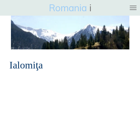
Romania
i
Ga
direct
naar
de
hoofdinhoud
Ialomiţa