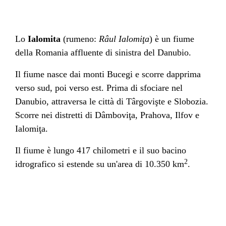
Lo
Ialomita
(rumeno:
Râul Ialomiţa
) è un fiume
della
Romania
affluente di sinistra del
Danubio
.
Il fiume nasce dai monti Bucegi e scorre dapprima
verso sud, poi verso est. Prima di sfociare nel
Danubio, attraversa le città di
Târgovişte
e
Slobozia
.
Scorre nei distretti di
Dâmboviţa
,
Prahova
,
Ilfov
e
Ialomiţa
.
Il fiume è lungo 417 chilometri e il suo bacino
2
idrografico si estende su un'area di 10.350 km
.