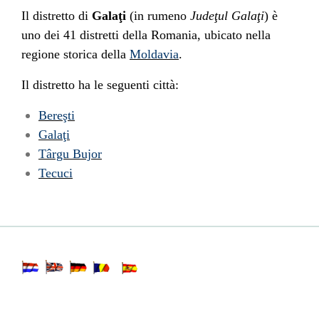
Il distretto di
Galaţi
(in
rumeno
Judeţul Galaţi
) è
uno dei 41
distretti
della
Romania
, ubicato nella
regione storica della
Moldavia
.
Il distretto ha le seguenti città:
Bereşti
Galaţi
Târgu Bujor
Tecuci